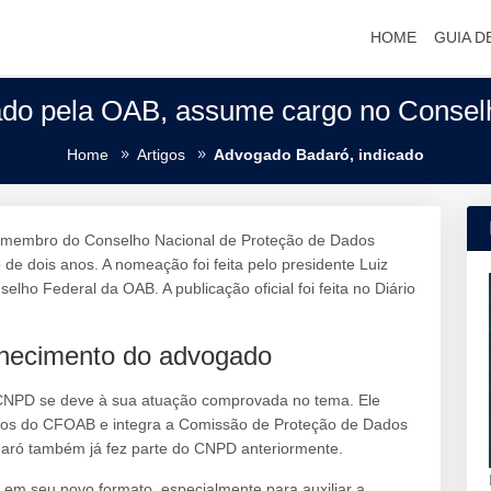
HOME
GUIA D
ado pela OAB, assume cargo no Consel
Home
Artigos
Advogado Badaró, indicado
 membro do Conselho Nacional de Proteção de Dados
e dois anos. A nomeação foi feita pelo presidente Luiz
elho Federal da OAB. A publicação oficial foi feita no Diário
hecimento do advogado
NPD se deve à sua atuação comprovada no tema. Ele
dos do CFOAB e integra a Comissão de Proteção de Dados
daró também já fez parte do CNPD anteriormente.
 em seu novo formato, especialmente para auxiliar a