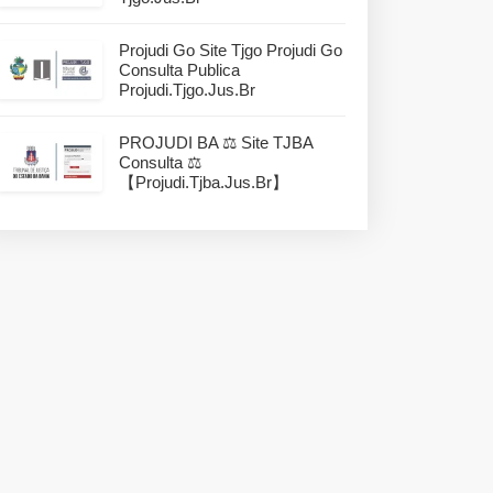
Projudi Go Site Tjgo Projudi Go
Consulta Publica
Projudi.tjgo.jus.br
PROJUDI BA ⚖️ Site TJBA
Consulta ⚖️
【projudi.tjba.jus.br】