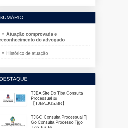
SUMÁRIO
Atuação comprovada e
reconhecimento do advogado
Histórico de atuação
DESTAQUE
TJBA Site Do Tjba Consulta
Processual ⚖️
【TJBA.JUS.BR】
TJGO Consulta Processual Tj
Go Consulta Processo Tjgo
Tjgo.jus.br