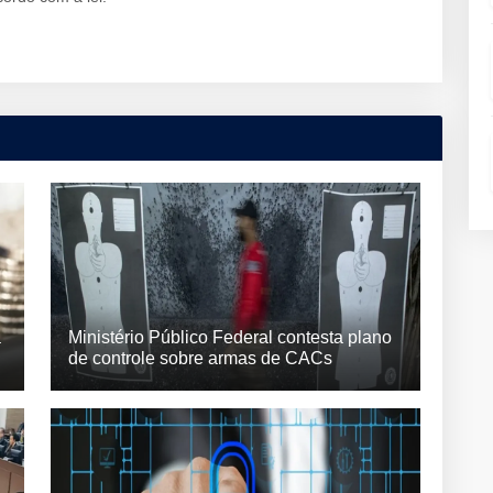
a
Ministério Público Federal contesta plano
de controle sobre armas de CACs