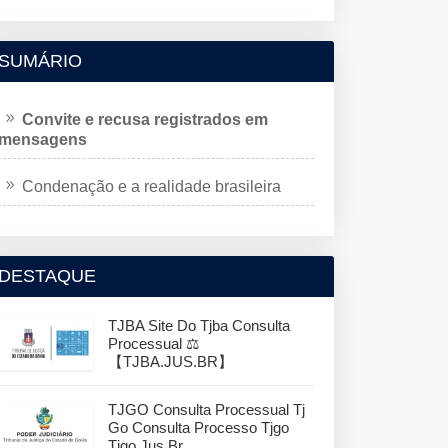
SUMÁRIO
Convite e recusa registrados em
mensagens
Condenação e a realidade brasileira
DESTAQUE
TJBA Site Do Tjba Consulta
Processual ⚖️
【TJBA.JUS.BR】
TJGO Consulta Processual Tj
Go Consulta Processo Tjgo
Tjgo.jus.br