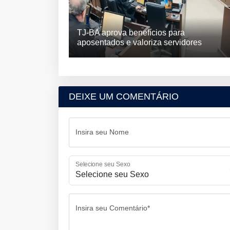
TJ-BA aprova benefícios para
aposentados e valoriza servidores
DEIXE UM COMENTÁRIO
Insira seu Nome
Selecione seu Sexo
Insira seu Comentário*