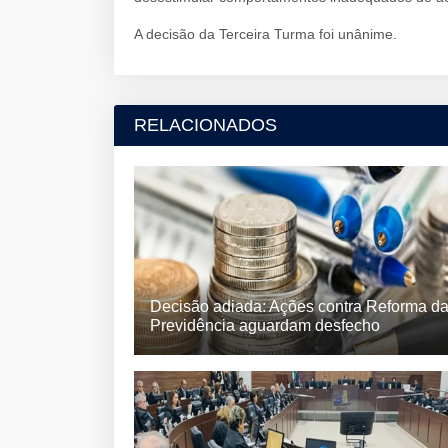
A decisão da Terceira Turma foi unânime.
RELACIONADOS
Decisão adiada: Ações contra Reforma d
Previdência aguardam desfecho