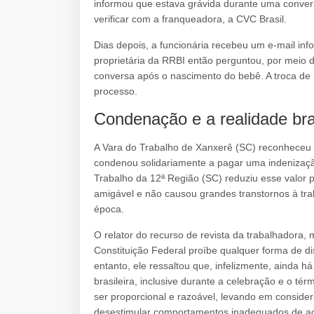
informou que estava grávida durante uma conversa
verificar com a franqueadora, a CVC Brasil.
Dias depois, a funcionária recebeu um e-mail inf
proprietária da RRBI então perguntou, por meio d
conversa após o nascimento do bebê. A troca de 
processo.
Condenação e a realidade bras
A Vara do Trabalho de Xanxerê (SC) reconheceu 
condenou solidariamente a pagar uma indenização
Trabalho da 12ª Região (SC) reduziu esse valor 
amigável e não causou grandes transtornos à tr
época.
O relator do recurso de revista da trabalhadora,
Constituição Federal proíbe qualquer forma de di
entanto, ele ressaltou que, infelizmente, ainda h
brasileira, inclusive durante a celebração e o té
ser proporcional e razoável, levando em conside
desestimular comportamentos inadequados de ac