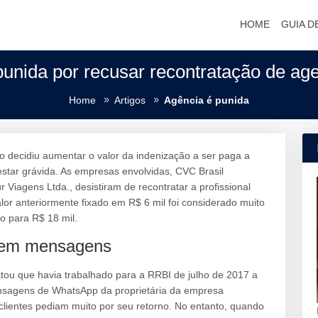
HOME
GUIA D
punida por recusar recontratação de age
Home
Artigos
Agência é punida
o decidiu aumentar o valor da indenização a ser paga a
estar grávida. As empresas envolvidas, CVC Brasil
Viagens Ltda., desistiram de recontratar a profissional
lor anteriormente fixado em R$ 6 mil foi considerado muito
o para R$ 18 mil.
s em mensagens
atou que havia trabalhado para a RRBI de julho de 2017 a
nsagens de WhatsApp da proprietária da empresa
clientes pediam muito por seu retorno. No entanto, quando