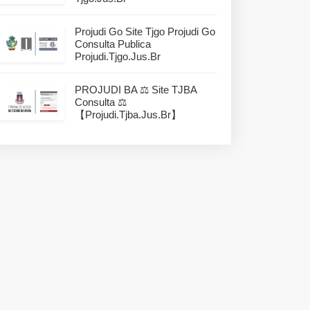
Projudi Go Site Tjgo Projudi Go
Consulta Publica
Projudi.tjgo.jus.br
PROJUDI BA ⚖️ Site TJBA
Consulta ⚖️
【projudi.tjba.jus.br】