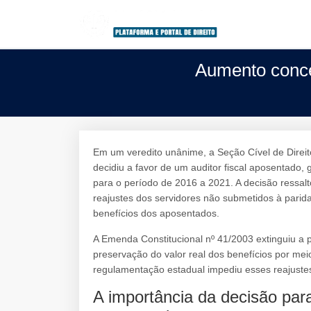
Aumento conce
Em um veredito unânime, a Seção Cível de Direit
decidiu a favor de um auditor fiscal aposentado,
para o período de 2016 a 2021. A decisão ressal
reajustes dos servidores não submetidos à parida
benefícios dos aposentados.
A Emenda Constitucional nº 41/2003 extinguiu a
preservação do valor real dos benefícios por meio
regulamentação estadual impediu esses reajuste
A importância da decisão para