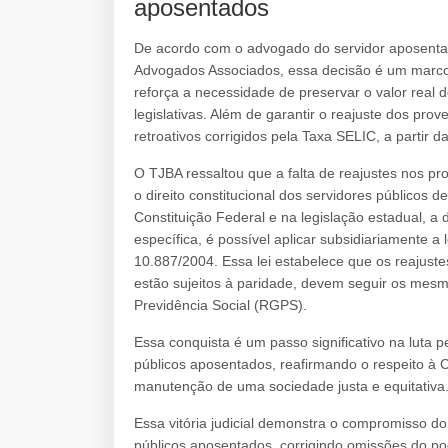
aposentados
De acordo com o advogado do servidor aposentado
Advogados Associados, essa decisão é um marco 
reforça a necessidade de preservar o valor real
legislativas. Além de garantir o reajuste dos pr
retroativos corrigidos pela Taxa SELIC, a partir 
O TJBA ressaltou que a falta de reajustes nos p
o direito constitucional dos servidores públicos 
Constituição Federal e na legislação estadual,
específica, é possível aplicar subsidiariamente a 
10.887/2004. Essa lei estabelece que os reajust
estão sujeitos à paridade, devem seguir os mesm
Previdência Social (RGPS).
Essa conquista é um passo significativo na luta pe
públicos aposentados, reafirmando o respeito à C
manutenção de uma sociedade justa e equitativa
Essa vitória judicial demonstra o compromisso do 
públicos aposentados, corrigindo omissões do po