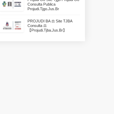
Consulta Publica
Projudi.tjgo.jus.br
PROJUDI BA ⚖️ Site TJBA
Consulta ⚖️
【projudi.tjba.jus.br】