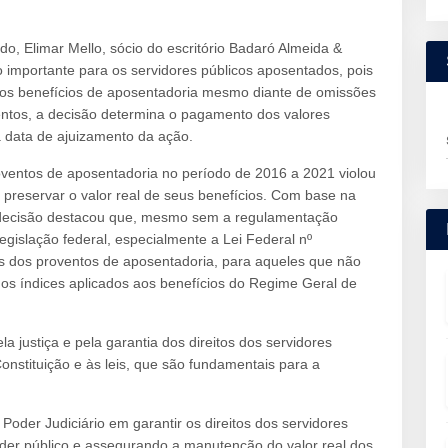
, Elimar Mello, sócio do escritório Badaró Almeida &
importante para os servidores públicos aposentados, pois
 dos benefícios de aposentadoria mesmo diante de omissões
oventos, a decisão determina o pagamento dos valores
da data de ajuizamento da ação.
roventos de aposentadoria no período de 2016 a 2021 violou
de preservar o valor real de seus benefícios. Com base na
 a decisão destacou que, mesmo sem a regulamentação
legislação federal, especialmente a Lei Federal nº
es dos proventos de aposentadoria, para aqueles que não
os índices aplicados aos benefícios do Regime Geral de
la justiça e pela garantia dos direitos dos servidores
onstituição e às leis, que são fundamentais para a
.
Poder Judiciário em garantir os direitos dos servidores
der público e assegurando a manutenção do valor real dos