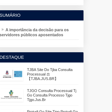
SUMÁRIO
A importância da decisão para os
servidores públicos aposentados
DESTAQUE
TJBA Site Do Tjba Consulta
Processual ⚖️
【TJBA.JUS.BR】
TJGO Consulta Processual Tj
Go Consulta Processo Tjgo
Tjgo.jus.br
Projudi Go Site Tjgo Projudi Go