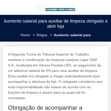
Aumento salarial para auxiliar de limpeza obrigado a
abrir loja
Home
Artigos
Aumento salarial para
A Segunda Turma do Tribunal Superior do Trabalho
manteve a condenação da empresa varejista Lojas CEM
S.A., localizada em Várzea Paulista (SP), ao pagamento de
um adicional salarial de 5% para uma auxiliar de limpeza.
Essa auxiliar era obrigada a chegar antecipadamente para
acompanhar a abertura da loja. O colegiado considerou que
essa responsabilidade não estava de acordo com as
funções de limpeza e asseio para as quais ela foi
contratada.
Obrigação de acompanhar a