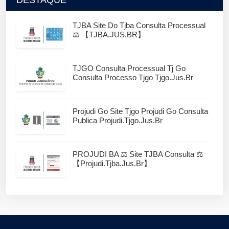
TJBA Site Do Tjba Consulta Processual
⚖️ 【TJBA.JUS.BR】
TJGO Consulta Processual Tj Go
Consulta Processo Tjgo Tjgo.jus.br
Projudi Go Site Tjgo Projudi Go Consulta
Publica Projudi.tjgo.jus.br
PROJUDI BA ⚖️ Site TJBA Consulta ⚖️
【projudi.tjba.jus.br】