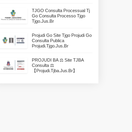
TJGO Consulta Processual Tj
Go Consulta Processo Tjgo
Tjgo.jus.br
Projudi Go Site Tjgo Projudi Go
Consulta Publica
Projudi.tjgo.jus.br
PROJUDI BA ⚖️ Site TJBA
Consulta ⚖️
【projudi.tjba.jus.br】