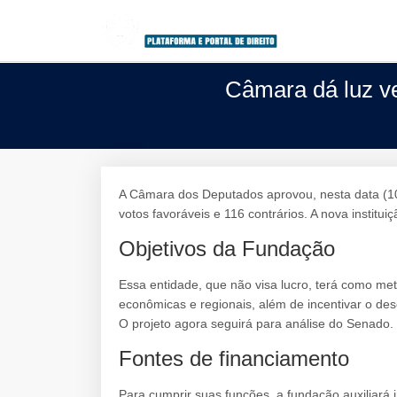
Câmara dá luz ve
A Câmara dos Deputados aprovou, nesta data (10)
votos favoráveis e 116 contrários. A nova institu
Objetivos da Fundação
Essa entidade, que não visa lucro, terá como me
econômicas e regionais, além de incentivar o de
O projeto agora seguirá para análise do Senado.
Fontes de financiamento
Para cumprir suas funções, a fundação auxiliará i