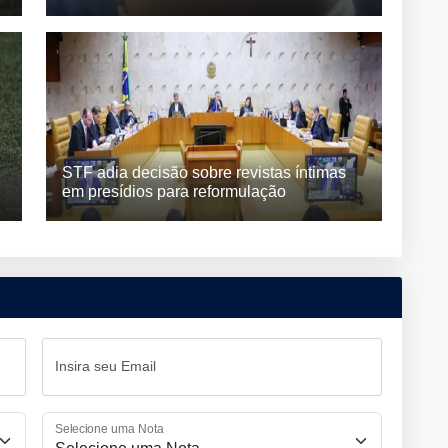
STF adia decisão sobre revistas íntimas
em presídios para reformulação
Insira seu Email
Selecione uma Nota