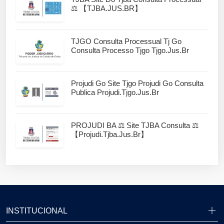
⚖️ 【TJBA.JUS.BR】
TJGO Consulta Processual Tj Go
Consulta Processo Tjgo Tjgo.jus.br
Projudi Go Site Tjgo Projudi Go Consulta
Publica Projudi.tjgo.jus.br
PROJUDI BA ⚖️ Site TJBA Consulta ⚖️
【projudi.tjba.jus.br】
INSTITUCIONAL