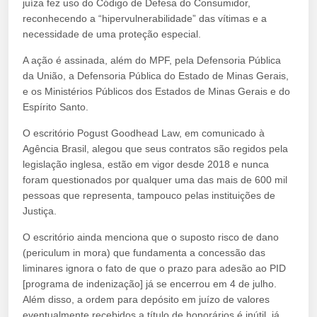
juíza fez uso do Código de Defesa do Consumidor,
reconhecendo a “hipervulnerabilidade” das vítimas e a
necessidade de uma proteção especial.
A ação é assinada, além do MPF, pela Defensoria Pública
da União, a Defensoria Pública do Estado de Minas Gerais,
e os Ministérios Públicos dos Estados de Minas Gerais e do
Espírito Santo.
O escritório Pogust Goodhead Law, em comunicado à
Agência Brasil, alegou que seus contratos são regidos pela
legislação inglesa, estão em vigor desde 2018 e nunca
foram questionados por qualquer uma das mais de 600 mil
pessoas que representa, tampouco pelas instituições de
Justiça.
O escritório ainda menciona que o suposto risco de dano
(periculum in mora) que fundamenta a concessão das
liminares ignora o fato de que o prazo para adesão ao PID
[programa de indenização] já se encerrou em 4 de julho.
Além disso, a ordem para depósito em juízo de valores
eventualmente recebidos a título de honorários é inútil, já