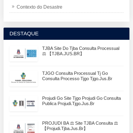
Contexto do Desastre
DESTAQUE
TJBA Site Do Tjba Consulta Processual
⚖️ 【TJBA.JUS.BR】
TJGO Consulta Processual Tj Go
Consulta Processo Tjgo Tjgo.jus.br
Projudi Go Site Tjgo Projudi Go Consulta
Publica Projudi.tjgo.jus.br
PROJUDI BA ⚖️ Site TJBA Consulta ⚖️
【projudi.tjba.jus.br】