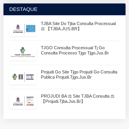
DESTAQUE
TJBA Site Do Tjba Consulta Processual
⚖️ 【TJBA.JUS.BR】
TJGO Consulta Processual Tj Go
Consulta Processo Tjgo Tjgo.jus.br
Projudi Go Site Tjgo Projudi Go Consulta
Publica Projudi.tjgo.jus.br
PROJUDI BA ⚖️ Site TJBA Consulta ⚖️
【projudi.tjba.jus.br】