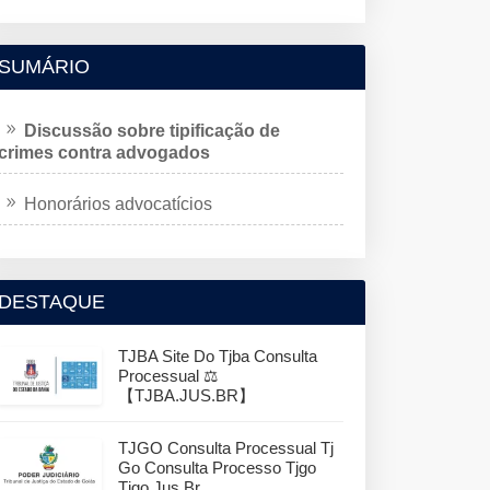
SUMÁRIO
Discussão sobre tipificação de
crimes contra advogados
Honorários advocatícios
DESTAQUE
TJBA Site Do Tjba Consulta
Processual ⚖️
【TJBA.JUS.BR】
TJGO Consulta Processual Tj
Go Consulta Processo Tjgo
Tjgo.jus.br