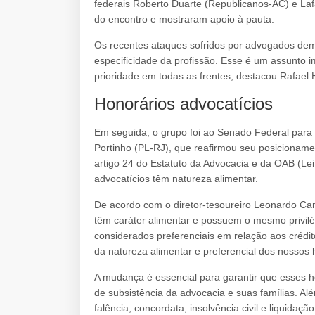
federais Roberto Duarte (Republicanos-AC) e La
do encontro e mostraram apoio à pauta.
Os recentes ataques sofridos por advogados dem
especificidade da profissão. Esse é um assunto i
prioridade em todas as frentes, destacou Rafael 
Honorários advocatícios
Em seguida, o grupo foi ao Senado Federal para
Portinho (PL-RJ), que reafirmou seu posicionamen
artigo 24 do Estatuto da Advocacia e da OAB (Le
advocatícios têm natureza alimentar.
De acordo com o diretor-tesoureiro Leonardo Cam
têm caráter alimentar e possuem o mesmo privilég
considerados preferenciais em relação aos crédit
da natureza alimentar e preferencial dos nossos 
A mudança é essencial para garantir que esses 
de subsistência da advocacia e suas famílias. Alé
falência, concordata, insolvência civil e liquidação 