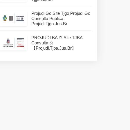
Projudi Go Site Tjgo Projudi Go
Consulta Publica
Projudi.tjgo.jus.br
PROJUDI BA ⚖️ Site TJBA
Consulta ⚖️
【projudi.tjba.jus.br】