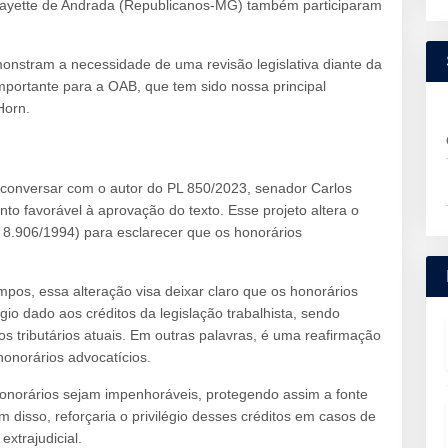
fayette de Andrada (Republicanos-MG) também participaram
onstram a necessidade de uma revisão legislativa diante da
mportante para a OAB, que tem sido nossa principal
Horn.
 conversar com o autor do PL 850/2023, senador Carlos
to favorável à aprovação do texto. Esse projeto altera o
i 8.906/1994) para esclarecer que os honorários
pos, essa alteração visa deixar claro que os honorários
io dado aos créditos da legislação trabalhista, sendo
os tributários atuais. Em outras palavras, é uma reafirmação
honorários advocatícios.
honorários sejam impenhoráveis, protegendo assim a fonte
m disso, reforçaria o privilégio desses créditos em casos de
extrajudicial.