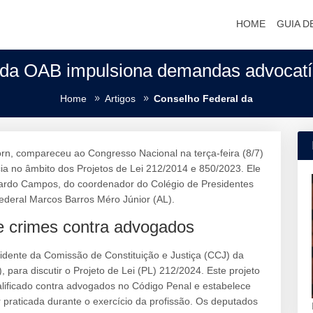
HOME
GUIA D
 da OAB impulsiona demandas advocatí
Home
Artigos
Conselho Federal da
orn, compareceu ao Congresso Nacional na terça-feira (8/7)
cia no âmbito dos Projetos de Lei 212/2014 e 850/2023. Ele
nardo Campos, do coordenador do Colégio de Presidentes
federal Marcos Barros Méro Júnior (AL).
de crimes contra advogados
idente da Comissão de Constituição e Justiça (CCJ) da
para discutir o Projeto de Lei (PL) 212/2024. Este projeto
alificado contra advogados no Código Penal e estabelece
praticada durante o exercício da profissão. Os deputados