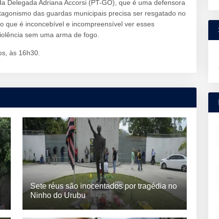
da Delegada Adriana Accorsi (PT-GO), que é uma defensora
otagonismo das guardas municipais precisa ser resgatado no
do que é inconcebível e incompreensível ver esses
violência sem uma arma de fogo.
os, às 16h30.
Sete réus são inocentados por tragédia no
Ninho do Urubu