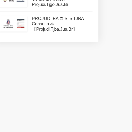
Projudi.tjgo.jus.br
PROJUDI BA ⚖️ Site TJBA
Consulta ⚖️
【projudi.tjba.jus.br】