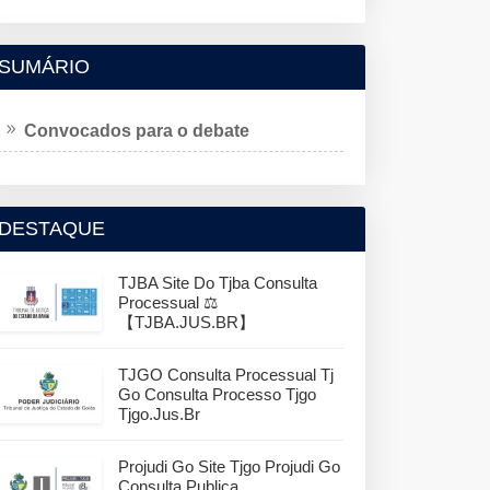
SUMÁRIO
Convocados para o debate
DESTAQUE
TJBA Site Do Tjba Consulta
Processual ⚖️
【TJBA.JUS.BR】
TJGO Consulta Processual Tj
Go Consulta Processo Tjgo
Tjgo.jus.br
Projudi Go Site Tjgo Projudi Go
Consulta Publica