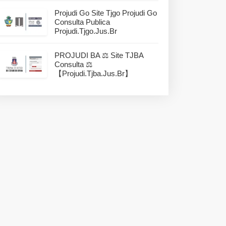
Projudi Go Site Tjgo Projudi Go
Consulta Publica
Projudi.tjgo.jus.br
PROJUDI BA ⚖️ Site TJBA
Consulta ⚖️
【projudi.tjba.jus.br】