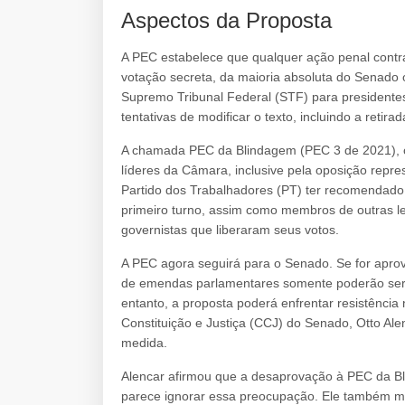
Aspectos da Proposta
A PEC estabelece que qualquer ação penal contra
votação secreta, da maioria absoluta do Senado 
Supremo Tribunal Federal (STF) para presidente
tentativas de modificar o texto, incluindo a retira
A chamada PEC da Blindagem (PEC 3 de 2021), ou
líderes da Câmara, inclusive pela oposição repre
Partido dos Trabalhadores (PT) ter recomendado 
primeiro turno, assim como membros de outras
governistas que liberaram seus votos.
A PEC agora seguirá para o Senado. Se for aprov
de emendas parlamentares somente poderão ser 
entanto, a proposta poderá enfrentar resistênci
Constituição e Justiça (CCJ) do Senado, Otto A
medida.
Alencar afirmou que a desaprovação à PEC da B
parece ignorar essa preocupação. Ele também ma