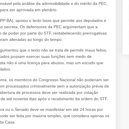
onsável pela análise da admissibilidade e do mérito da PEC,
 para ser aprovada em plenário.
(PP-BA), apoiou o texto base que permite aos deputados e
ção secreta. Os defensores da PEC argumentam que a
de poder por parte do STF, restabelecendo prerrogativas
oram alteradas ao longo do tempo.
umentou que o texto não se trata de permitir maus feitos,
utados possam exercer suas funções sem medo de
posta não é uma licença para abusos, mas um escudo que
lativo.
iploma, os membros do Congresso Nacional não poderiam ser
 nem processados criminalmente sem a autorização prévia de
abertura de processos deve ser realizada por votação
 de até noventa dias após o recebimento da ordem do STF.
ara ou o Senado deve se manifestar em até 24 horas por
pode ser feita por maioria simples, que considera apenas os
 da Casa.