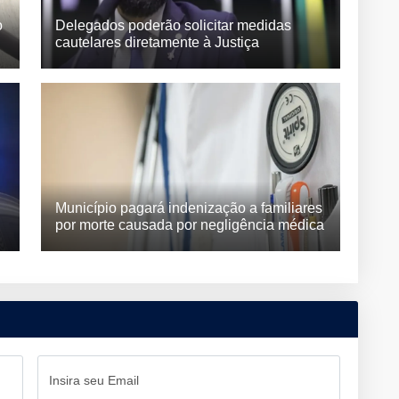
o
Delegados poderão solicitar medidas
cautelares diretamente à Justiça
Município pagará indenização a familiares
por morte causada por negligência médica
Insira seu Email