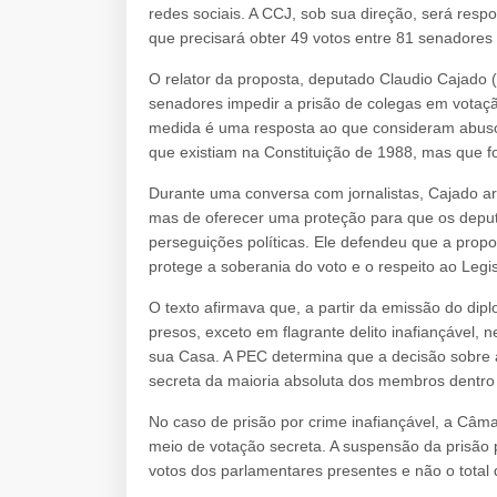
redes sociais. A CCJ, sob sua direção, será resp
que precisará obter 49 votos entre 81 senadores
O relator da proposta, deputado Claudio Cajado 
senadores impedir a prisão de colegas em vota
medida é uma resposta ao que consideram abuso 
que existiam na Constituição de 1988, mas que f
Durante uma conversa com jornalistas, Cajado arg
mas de oferecer uma proteção para que os dep
perseguições políticas. Ele defendeu que a pro
protege a soberania do voto e o respeito ao Legis
O texto afirmava que, a partir da emissão do d
presos, exceto em flagrante delito inafiançável,
sua Casa. A PEC determina que a decisão sobre 
secreta da maioria absoluta dos membros dentro
No caso de prisão por crime inafiançável, a Câm
meio de votação secreta. A suspensão da prisão 
votos dos parlamentares presentes e não o total