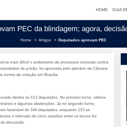
HOME
GUIA D
vam PEC da blindagem; agora, decisã
Home
Artigos
Deputados aprovam PEC
orna mais difícil o andamento de processos criminais contra
 mandados de prisão, foi aprovada pelo plenário da Câmara
is turnos de votação em Brasília.
rovado dentre os 513 deputados. No primeiro turno, obteve
ntrários e algumas abstenções. Já no segundo turno,
voto favorável de 344 deputados, enquanto 133 se
sou o intervalo de cinco sessões entre os turnos foi
 da discussão.