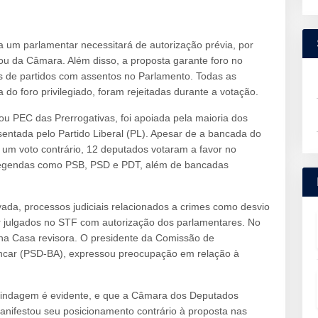
 um parlamentar necessitará de autorização prévia, por
ou da Câmara. Além disso, a proposta garante foro no
s de partidos com assentos no Parlamento. Todas as
da do foro privilegiado, foram rejeitadas durante a votação.
 PEC das Prerrogativas, foi apoiada pela maioria dos
sentada pelo Partido Liberal (PL). Apesar de a bancada do
um voto contrário, 12 deputados votaram a favor no
 legendas como PSB, PSD e PDT, além de bancadas
ada, processos judiciais relacionados a crimes como desvio
julgados no STF com autorização dos parlamentares. No
a na Casa revisora. O presidente da Comissão de
lencar (PSD-BA), expressou preocupação em relação à
lindagem é evidente, e que a Câmara dos Deputados
nifestou seu posicionamento contrário à proposta nas