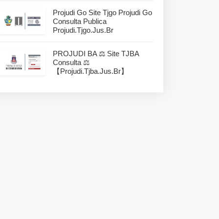
Projudi Go Site Tjgo Projudi Go
Consulta Publica
Projudi.tjgo.jus.br
PROJUDI BA ⚖️ Site TJBA
Consulta ⚖️
【projudi.tjba.jus.br】