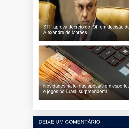
STF aprova decreto do IOF em decisão d
Alexandre de Moraes
Novidades na lei das apostas em esporte
e jogos no Brasil surpreendem!
DEIXE UM COMENTÁRIO