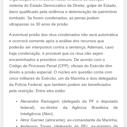
violenta do Estado Democrático de Direito, golpe de Estado,
dano qualificado pela violência e deterioração de patrimônio
tombado. Se forem condenados, as penas podem
ultrapassar os 30 anos de prisão.
A eventual prisão dos réus condenados não será automática
e ocorrerá somente após a análise dos recursos que
poderão ser interpostos contra a sentença. Ademais, caso
haja condenação, é provável que os réus não sejam
encaminhados a presídios comuns. De acordo com o
Código de Processo Penal (CPP), oficiais do Exército têm
direito a prisão especial. O núcleo em questão conta com
cinco militares do Exército, um da Marinha e dois delegados
da Polícia Federal, que também podem ser beneficiados
pela restrição. Entre eles estão:
Alexandre Ramagem (delegado da PF e deputado
federal), ex-diretor da Agência Brasileira de
Inteligência (Abin);
Almir Garnier (almirante), ex-comandante da Marinha;
Anderson Torres (delegado da PF), ex-ministro da