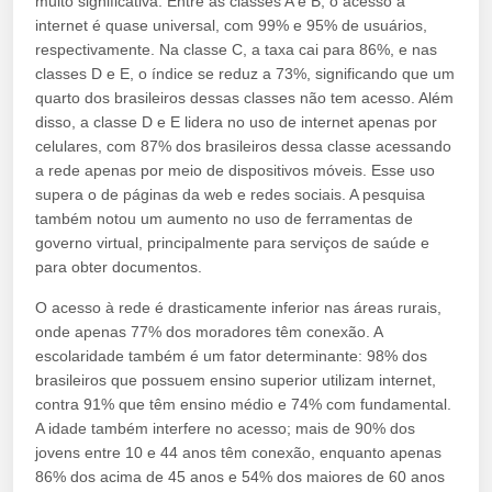
muito significativa. Entre as classes A e B, o acesso à
internet é quase universal, com 99% e 95% de usuários,
respectivamente. Na classe C, a taxa cai para 86%, e nas
classes D e E, o índice se reduz a 73%, significando que um
quarto dos brasileiros dessas classes não tem acesso. Além
disso, a classe D e E lidera no uso de internet apenas por
celulares, com 87% dos brasileiros dessa classe acessando
a rede apenas por meio de dispositivos móveis. Esse uso
supera o de páginas da web e redes sociais. A pesquisa
também notou um aumento no uso de ferramentas de
governo virtual, principalmente para serviços de saúde e
para obter documentos.
O acesso à rede é drasticamente inferior nas áreas rurais,
onde apenas 77% dos moradores têm conexão. A
escolaridade também é um fator determinante: 98% dos
brasileiros que possuem ensino superior utilizam internet,
contra 91% que têm ensino médio e 74% com fundamental.
A idade também interfere no acesso; mais de 90% dos
jovens entre 10 e 44 anos têm conexão, enquanto apenas
86% dos acima de 45 anos e 54% dos maiores de 60 anos