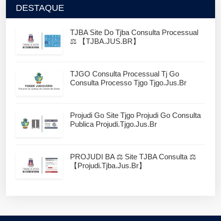
DESTAQUE
TJBA Site Do Tjba Consulta Processual
⚖️ 【TJBA.JUS.BR】
TJGO Consulta Processual Tj Go
Consulta Processo Tjgo Tjgo.jus.br
Projudi Go Site Tjgo Projudi Go Consulta
Publica Projudi.tjgo.jus.br
PROJUDI BA ⚖️ Site TJBA Consulta ⚖️
【projudi.tjba.jus.br】