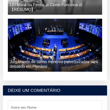
LEI Maria da Penha ⚖️ Como Funciona ⚖️
【RESUMO】
Julgamento de casos menores pelos juizados será
debatido em Plenário
DEIXE UM COMENTÁRIO
Insira seu Nome