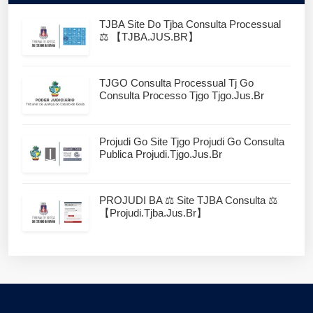
TJBA Site Do Tjba Consulta Processual
⚖️ 【TJBA.JUS.BR】
TJGO Consulta Processual Tj Go
Consulta Processo Tjgo Tjgo.jus.br
Projudi Go Site Tjgo Projudi Go Consulta
Publica Projudi.tjgo.jus.br
PROJUDI BA ⚖️ Site TJBA Consulta ⚖️
【projudi.tjba.jus.br】