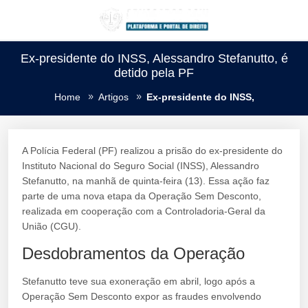
Ex-presidente do INSS, Alessandro Stefanutto, é
detido pela PF
Home
Artigos
Ex-presidente do INSS,
A Polícia Federal (PF) realizou a prisão do ex-presidente do
Instituto Nacional do Seguro Social (INSS), Alessandro
Stefanutto, na manhã de quinta-feira (13). Essa ação faz
parte de uma nova etapa da Operação Sem Desconto,
realizada em cooperação com a Controladoria-Geral da
União (CGU).
Desdobramentos da Operação
Stefanutto teve sua exoneração em abril, logo após a
Operação Sem Desconto expor as fraudes envolvendo