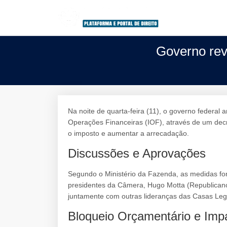
Governo reve
Na noite de quarta-feira (11), o governo federal
Operações Financeiras (IOF), através de um decr
o imposto e aumentar a arrecadação.
Discussões e Aprovações
Segundo o Ministério da Fazenda, as medidas fo
presidentes da Câmera, Hugo Motta (Republicano
juntamente com outras lideranças das Casas Legi
Bloqueio Orçamentário e Imp