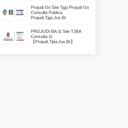
Projudi Go Site Tjgo Projudi Go
Consulta Publica
Projudi.tjgo.jus.br
PROJUDI BA ⚖️ Site TJBA
Consulta ⚖️
【projudi.tjba.jus.br】