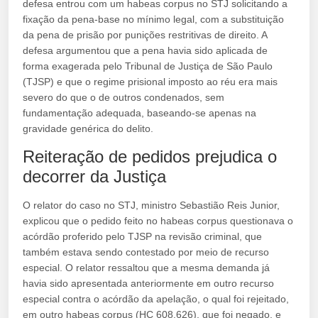
defesa entrou com um habeas corpus no STJ solicitando a
fixação da pena-base no mínimo legal, com a substituição
da pena de prisão por punições restritivas de direito. A
defesa argumentou que a pena havia sido aplicada de
forma exagerada pelo Tribunal de Justiça de São Paulo
(TJSP) e que o regime prisional imposto ao réu era mais
severo do que o de outros condenados, sem
fundamentação adequada, baseando-se apenas na
gravidade genérica do delito.
Reiteração de pedidos prejudica o
decorrer da Justiça
O relator do caso no STJ, ministro Sebastião Reis Junior,
explicou que o pedido feito no habeas corpus questionava o
acórdão proferido pelo TJSP na revisão criminal, que
também estava sendo contestado por meio de recurso
especial. O relator ressaltou que a mesma demanda já
havia sido apresentada anteriormente em outro recurso
especial contra o acórdão da apelação, o qual foi rejeitado,
em outro habeas corpus (HC 608.626), que foi negado, e