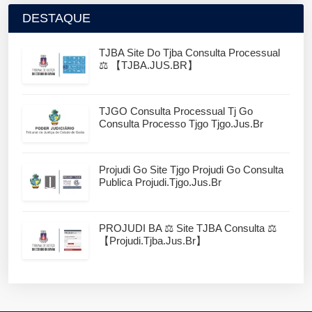
DESTAQUE
TJBA Site Do Tjba Consulta Processual
⚖️ 【TJBA.JUS.BR】
TJGO Consulta Processual Tj Go
Consulta Processo Tjgo Tjgo.jus.br
Projudi Go Site Tjgo Projudi Go Consulta
Publica Projudi.tjgo.jus.br
PROJUDI BA ⚖️ Site TJBA Consulta ⚖️
【projudi.tjba.jus.br】