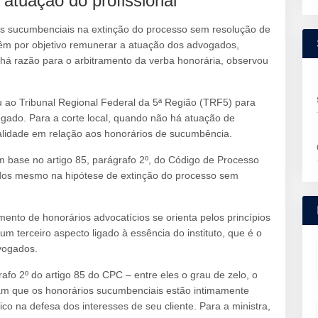
atuação do profissional
ios sucumbenciais na extinção do processo sem resolução de
têm por objetivo remunerar a atuação dos advogados,
o há razão para o arbitramento da verba honorária, observou
 ao Tribunal Regional Federal da 5ª Região (TRF5) para
negado. Para a corte local, quando não há atuação de
alidade em relação aos honorários de sucumbência.
 base no artigo 85, parágrafo 2º, do Código de Processo
rados mesmo na hipótese de extinção do processo sem
nto de honorários advocatícios se orienta pelos princípios
 terceiro aspecto ligado à essência do instituto, que é o
vogados.
grafo 2º do artigo 85 do CPC – entre eles o grau de zelo, o
ram que os honorários sucumbenciais estão intimamente
ico na defesa dos interesses de seu cliente. Para a ministra,