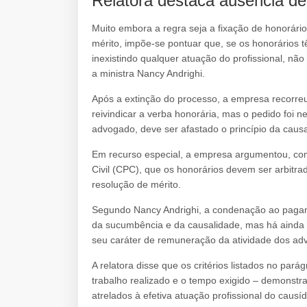
Relatora destaca ausência de 
Muito embora a regra seja a fixação de honorár
mérito, impõe-se pontuar que, se os honorários 
inexistindo qualquer atuação do profissional, nã
a ministra Nancy Andrighi.
Após a extinção do processo, a empresa recorreu
reivindicar a verba honorária, mas o pedido foi 
advogado, deve ser afastado o princípio da caus
Em recurso especial, a empresa argumentou, com
Civil (CPC), que os honorários devem ser arbit
resolução de mérito.
Segundo Nancy Andrighi, a condenação ao pagame
da sucumbência e da causalidade, mas há ainda um
seu caráter de remuneração da atividade dos ad
A relatora disse que os critérios listados no pará
trabalho realizado e o tempo exigido – demonst
atrelados à efetiva atuação profissional do causíd