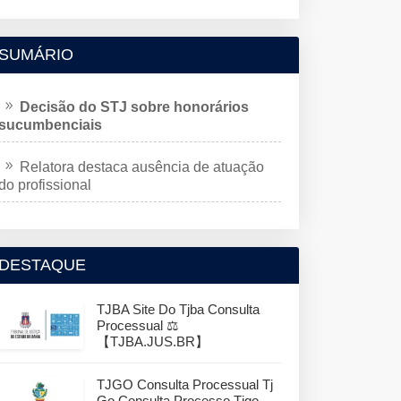
SUMÁRIO
Decisão do STJ sobre honorários
sucumbenciais
Relatora destaca ausência de atuação
do profissional
DESTAQUE
TJBA Site Do Tjba Consulta
Processual ⚖️
【TJBA.JUS.BR】
TJGO Consulta Processual Tj
Go Consulta Processo Tjgo