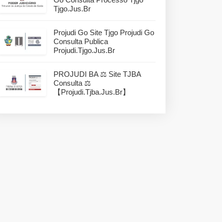
Tjgo.jus.br
Projudi Go Site Tjgo Projudi Go
Consulta Publica
Projudi.tjgo.jus.br
PROJUDI BA ⚖️ Site TJBA
Consulta ⚖️
【projudi.tjba.jus.br】