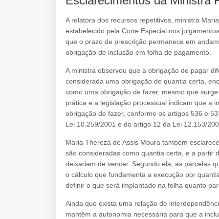
Esclarecimentos da Ministra 
A relatora dos recursos repetitivos, ministra Mar
estabelecido pela Corte Especial nos julgament
que o prazo de prescrição permanece em andam
obrigação de inclusão em folha de pagamento.
A ministra observou que a obrigação de pagar dife
considerada uma obrigação de quantia certa, enq
como uma obrigação de fazer, mesmo que surge
prática e a legislação processual indicam que a
obrigação de fazer, conforme os artigos 536 e 53
Lei 10.259/2001 e do artigo 12 da Lei 12.153/200
Maria Thereza de Assis Moura também esclareceu 
são consideradas como quantia certa, e a partir
deixariam de vencer. Segundo ela, as parcelas q
o cálculo que fundamenta a execução por quantia 
definir o que será implantado na folha quanto par
Ainda que exista uma relação de interdependênci
mantêm a autonomia necessária para que a inclus