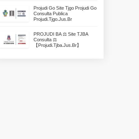
Projudi Go Site Tjgo Projudi Go
Consulta Publica
Projudi.tjgo.jus.br
PROJUDI BA ⚖️ Site TJBA
Consulta ⚖️
【projudi.tjba.jus.br】