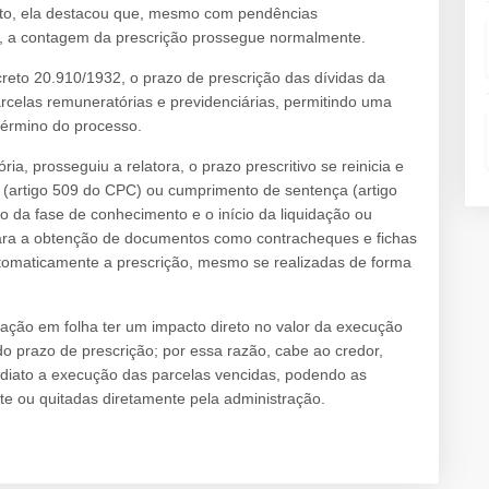
nto, ela destacou que, mesmo com pendências
ha, a contagem da prescrição prossegue normalmente.
eto 20.910/1932, o prazo de prescrição das dívidas da
celas remuneratórias e previdenciárias, permitindo uma
término do processo.
a, prosseguiu a relatora, o prazo prescritivo se reinicia e
o (artigo 509 do CPC) ou cumprimento de sentença (artigo
o da fase de conhecimento e o início da liquidação ou
ara a obtenção de documentos como contracheques e fichas
tomaticamente a prescrição, mesmo se realizadas de forma
ação em folha ter um impacto direto no valor da execução
 do prazo de prescrição; por essa razão, cabe ao credor,
mediato a execução das parcelas vencidas, podendo as
te ou quitadas diretamente pela administração.