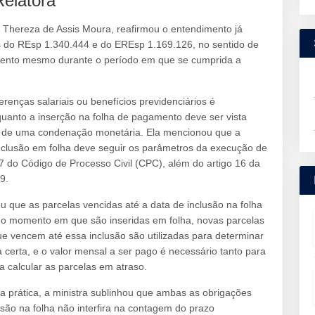
Relatora
ia Thereza de Assis Moura, reafirmou o entendimento já
os do REsp 1.340.444 e do EREsp 1.169.126, no sentido de
ento mesmo durante o período em que se cumprida a
renças salariais ou benefícios previdenciários é
uanto a inserção na folha de pagamento deve ser vista
 de uma condenação monetária. Ela mencionou que a
 inclusão em folha deve seguir os parâmetros da execução de
7 do Código de Processo Civil (CPC), além do artigo 16 da
9.
que as parcelas vencidas até a data de inclusão na folha
 do momento em que são inseridas em folha, novas parcelas
ue vencem até essa inclusão são utilizadas para determinar
certa, e o valor mensal a ser pago é necessário tanto para
a calcular as parcelas em atraso.
a prática, a ministra sublinhou que ambas as obrigações
ão na folha não interfira na contagem do prazo