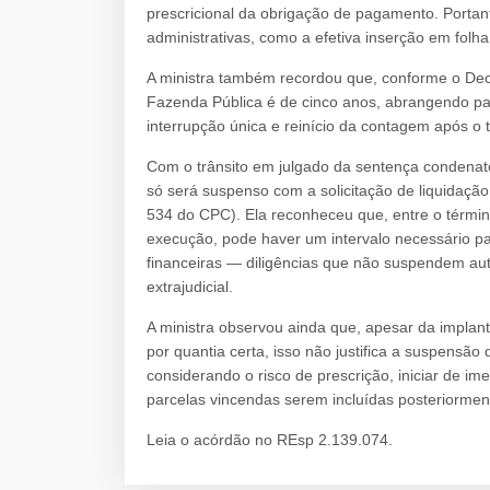
prescricional da obrigação de pagamento. Porta
administrativas, como a efetiva inserção em fol
A ministra também recordou que, conforme o Decr
Fazenda Pública é de cinco anos, abrangendo par
interrupção única e reinício da contagem após o 
Com o trânsito em julgado da sentença condenatóri
só será suspenso com a solicitação de liquidaçã
534 do CPC). Ela reconheceu que, entre o términ
execução, pode haver um intervalo necessário p
financeiras — diligências que não suspendem au
extrajudicial.
A ministra observou ainda que, apesar da implant
por quantia certa, isso não justifica a suspensão
considerando o risco de prescrição, iniciar de i
parcelas vincendas serem incluídas posteriormen
Leia o acórdão no REsp 2.139.074.