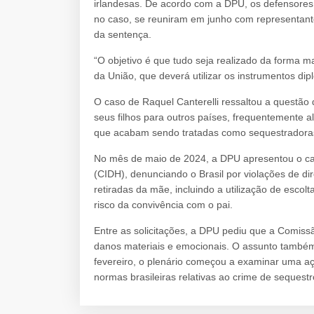
irlandesas. De acordo com a DPU, os defensore
no caso, se reuniram em junho com representante
da sentença.
“O objetivo é que tudo seja realizado da forma m
da União, que deverá utilizar os instrumentos 
O caso de Raquel Canterelli ressaltou a quest
seus filhos para outros países, frequentemente a
que acabam sendo tratadas como sequestradoras 
No mês de maio de 2024, a DPU apresentou o ca
(CIDH), denunciando o Brasil por violações de d
retiradas da mãe, incluindo a utilização de esc
risco da convivência com o pai.
Entre as solicitações, a DPU pediu que a Comis
danos materiais e emocionais. O assunto também
fevereiro, o plenário começou a examinar uma a
normas brasileiras relativas ao crime de sequestr