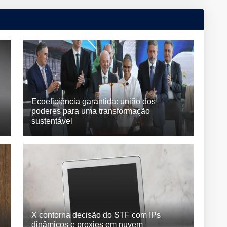
Ecoeficiência garantida: união dos
poderes para uma transformação
sustentável
X contorna decisão do STF com IPs
dinâmicos e proxies em nuvem