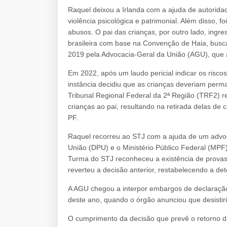
Raquel deixou a Irlanda com a ajuda de autoridad
violência psicológica e patrimonial. Além disso, f
abusos. O pai das crianças, por outro lado, ing
brasileira com base na Convenção de Haia, busc
2019 pela Advocacia-Geral da União (AGU), que a
Em 2022, após um laudo pericial indicar os riscos
instância decidiu que as crianças deveriam perm
Tribunal Regional Federal da 2ª Região (TRF2) 
crianças ao pai, resultando na retirada delas de
PF.
Raquel recorreu ao STJ com a ajuda de um advoga
União (DPU) e o Ministério Público Federal (MPF)
Turma do STJ reconheceu a existência de provas
reverteu a decisão anterior, restabelecendo a 
A AGU chegou a interpor embargos de declaração,
deste ano, quando o órgão anunciou que desistiri
O cumprimento da decisão que prevê o retorno da