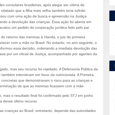
es consulares brasileiras, após alegar ser vítima de
oi relatado que a filha mais velha também teria sofrido
ressou com uma ação de busca e apreensão na Justiça
ando a devolução das crianças. Essa ação foi aberta em
catou um pedido de cooperação jurídica feito pelo pai.
 do retorno das meninas à Irlanda, o juiz de primeira
anecer com a mãe no Brasil. No entanto, no ano seguinte, o
reformou essa decisão, ordenando a imediata devolução das
 casa por um oficial de Justiça, acompanhado por agentes da
do, mas seu recurso foi rejeitado. A Defensoria Pública da
 também intervieram em favor da nutricionista. A Primeira
 concretas que demonstravam o risco para as crianças e
determinação de que as meninas ficassem com a mãe.
 mas o resultado final foi confirmado pelo STJ em junho
a desse último recurso.
s crianças ao Brasil, entretanto, depende das autoridades