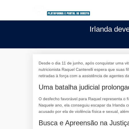
Irlanda dev
Desde o dia 11 de junho, após conquistar uma vitór
nutricionista Raquel Canterelli espera que suas f
retiradas à força com a assistência de agentes d
Uma batalha judicial prolong
O desfecho favorável para Raquel representa o fi
Naquele ano, ela conseguiu escapar da Irlanda c
acusado por ela de violência física e sexual, alé
Busca e Apreensão na Justiç