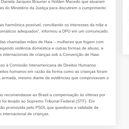
s Daniela Jacques Brauner e Holden Macedo que atuaram
s do Ministério da Justiça para discutirem o cumprimento
ais harmônica possível, conciliando os interesses da mãe e
diplomáticos adequados”, informou a DPU em um comunicado.
ão das chamadas mães de Haia – mulheres que fogem com
legando violência doméstica e outras formas de abuso, e
internacionais de crianças sob a Convenção de Haia.
so à Comissão Interamericana de Direitos Humanos
ireitos humanos em razão da forma como as crianças foram
olta armada, mesmo diante de evidências que comprovavam o
são recomendasse ao Brasil a compensação às vítimas por
 foi levado ao Supremo Tribunal Federal (STF). Em
ção promovida pelo PSOL que questiona a validade de
o internacional de crianças.