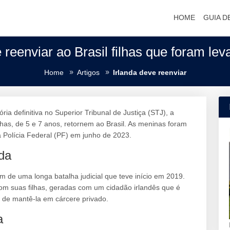
HOME
GUIA D
e reenviar ao Brasil filhas que foram le
Home
Artigos
Irlanda deve reenviar
ia definitiva no Superior Tribunal de Justiça (STJ), a
ilhas, de 5 e 7 anos, retornem ao Brasil. As meninas foram
a Polícia Federal (PF) em junho de 2023.
ada
m de uma longa batalha judicial que teve início em 2019.
om suas filhas, geradas com um cidadão irlandês que é
m de mantê-la em cárcere privado.
a