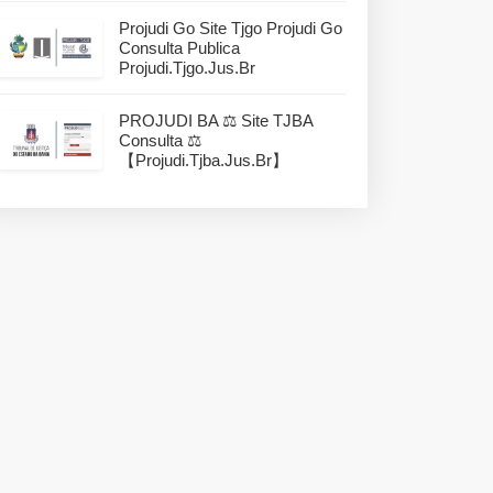
Projudi Go Site Tjgo Projudi Go
Consulta Publica
Projudi.tjgo.jus.br
PROJUDI BA ⚖️ Site TJBA
Consulta ⚖️
【projudi.tjba.jus.br】