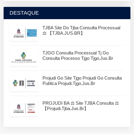
DESTAQUE
TJBA Site Do Tjba Consulta Processual
⚖️ 【TJBA.JUS.BR】
TJGO Consulta Processual Tj Go
Consulta Processo Tjgo Tjgo.jus.br
Projudi Go Site Tjgo Projudi Go Consulta
Publica Projudi.tjgo.jus.br
PROJUDI BA ⚖️ Site TJBA Consulta ⚖️
【projudi.tjba.jus.br】