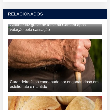
RELACIONADOS
Glauber faz greve de fome na Câmara após
votação pela cassação
Curandeiro falso condenado por enganar idoso em
estelionato é mantido