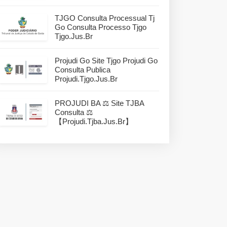
TJGO Consulta Processual Tj
Go Consulta Processo Tjgo
Tjgo.jus.br
Projudi Go Site Tjgo Projudi Go
Consulta Publica
Projudi.tjgo.jus.br
PROJUDI BA ⚖️ Site TJBA
Consulta ⚖️
【projudi.tjba.jus.br】