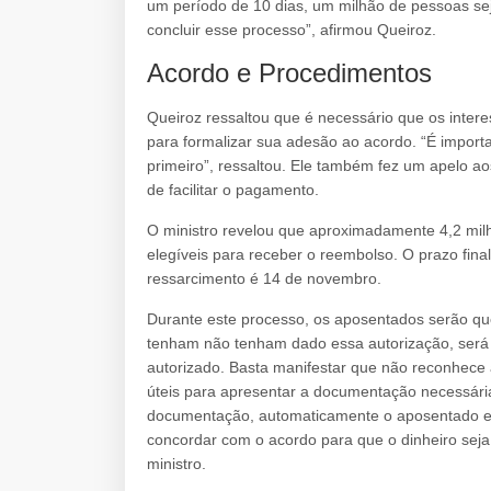
um período de 10 dias, um milhão de pessoas s
concluir esse processo”, afirmou Queiroz.
Acordo e Procedimentos
Queiroz ressaltou que é necessário que os inte
para formalizar sua adesão ao acordo. “É import
primeiro”, ressaltou. Ele também fez um apelo a
de facilitar o pagamento.
O ministro revelou que aproximadamente 4,2 milh
elegíveis para receber o reembolso. O prazo fin
ressarcimento é 14 de novembro.
Durante este processo, os aposentados serão qu
tenham não tenham dado essa autorização, será 
autorizado. Basta manifestar que não reconhece 
úteis para apresentar a documentação necessária. 
documentação, automaticamente o aposentado es
concordar com o acordo para que o dinheiro seja 
ministro.