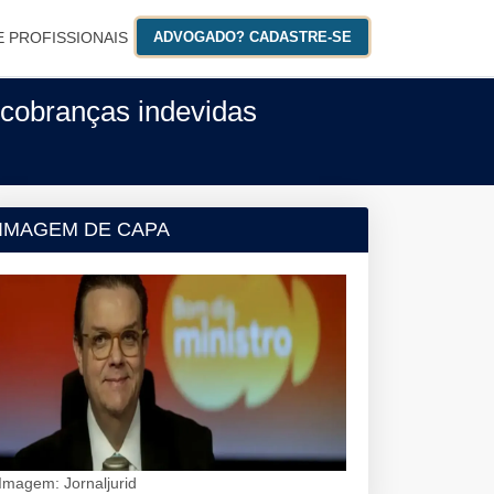
E PROFISSIONAIS
ADVOGADO? CADASTRE-SE
 cobranças indevidas
IMAGEM DE CAPA
Imagem: Jornaljurid