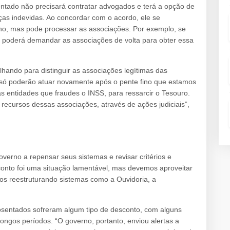
entado não precisará contratar advogados e terá a opção de
as indevidas. Ao concordar com o acordo, ele se
no, mas pode processar as associações. Por exemplo, se
, poderá demandar as associações de volta para obter essa
ando para distinguir as associações legítimas das
s só poderão atuar novamente após o pente fino que estamos
s entidades que fraudes o INSS, para ressarcir o Tesouro.
recursos dessas associações, através de ações judiciais”,
verno a repensar seus sistemas e revisar critérios e
conto foi uma situação lamentável, mas devemos aproveitar
os reestruturando sistemas como a Ouvidoria, a
aposentados sofreram algum tipo de desconto, com alguns
ongos períodos. “O governo, portanto, enviou alertas a