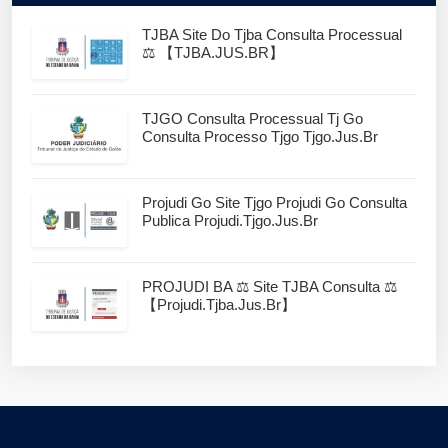
TJBA Site Do Tjba Consulta Processual
⚖️ 【TJBA.JUS.BR】
TJGO Consulta Processual Tj Go
Consulta Processo Tjgo Tjgo.jus.br
Projudi Go Site Tjgo Projudi Go Consulta
Publica Projudi.tjgo.jus.br
PROJUDI BA ⚖️ Site TJBA Consulta ⚖️
【projudi.tjba.jus.br】