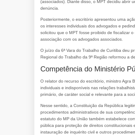
(associados). Diante disso, o MPT decidiu abrir u
denúncia.
Posteriormente, o escritório apresentou uma açã
os interesses individuais dos advogados e pedind
solicitou que o MPT fosse proibido de fiscalizar o
associação com os advogados associados.
O juízo da 6ª Vara do Trabalho de Curitiba deu pr
Regional do Trabalho da 9ª Região reformou a de
Competência do Ministério Pú
O relator do recurso do escritório, ministro Agr
individuais e indisponíveis nas relações trabalhis
primário, de caráter social e relevante para a s
Nesse sentido, a Constituição da República legitim
procedimentos administrativos de sua competênci
estatuto do MP da União também estabelece como 
pública para proteção de direitos constitucionais
instauração de inquérito civil e outros procedime