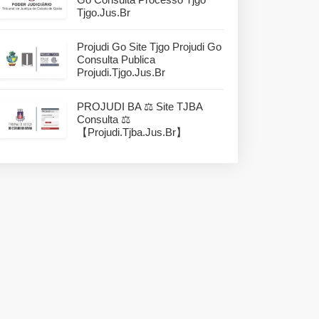
Tjgo.jus.br
Projudi Go Site Tjgo Projudi Go
Consulta Publica
Projudi.tjgo.jus.br
PROJUDI BA ⚖️ Site TJBA
Consulta ⚖️
【projudi.tjba.jus.br】