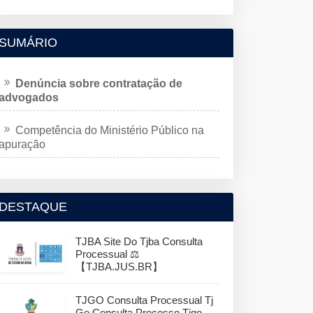
SUMÁRIO
Denúncia sobre contratação de
advogados
Competência do Ministério Público na
apuração
DESTAQUE
TJBA Site Do Tjba Consulta
Processual ⚖️
【TJBA.JUS.BR】
TJGO Consulta Processual Tj
Go Consulta Processo Tjgo