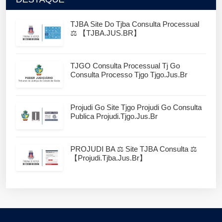
TJBA Site Do Tjba Consulta Processual
⚖️ 【TJBA.JUS.BR】
TJGO Consulta Processual Tj Go
Consulta Processo Tjgo Tjgo.jus.br
Projudi Go Site Tjgo Projudi Go Consulta
Publica Projudi.tjgo.jus.br
PROJUDI BA ⚖️ Site TJBA Consulta ⚖️
【projudi.tjba.jus.br】