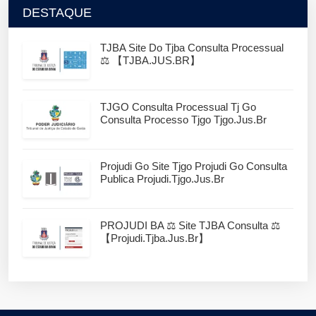
DESTAQUE
TJBA Site Do Tjba Consulta Processual
⚖️ 【TJBA.JUS.BR】
TJGO Consulta Processual Tj Go
Consulta Processo Tjgo Tjgo.jus.br
Projudi Go Site Tjgo Projudi Go Consulta
Publica Projudi.tjgo.jus.br
PROJUDI BA ⚖️ Site TJBA Consulta ⚖️
【projudi.tjba.jus.br】