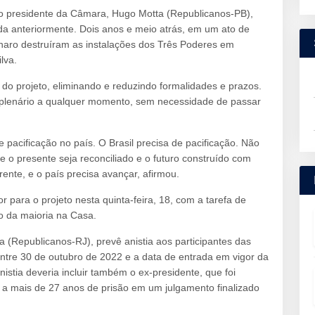
i do presidente da Câmara, Hugo Motta (Republicanos-PB),
ada anteriormente. Dois anos e meio atrás, em um ato de
onaro destruíram as instalações dos Três Poderes em
lva.
do projeto, eliminando e reduzindo formalidades e prazos.
o plenário a qualquer momento, sem necessidade de passar
 pacificação no país. O Brasil precisa de pacificação. Não
e o presente seja reconciliado e o futuro construído com
rente, e o país precisa avançar, afirmou.
para o projeto nesta quinta-feira, 18, com a tarefa de
io da maioria na Casa.
a (Republicanos-RJ), prevê anistia aos participantes das
ntre 30 de outubro de 2022 e a data de entrada em vigor da
istia deveria incluir também o ex-presidente, que foi
a mais de 27 anos de prisão em um julgamento finalizado