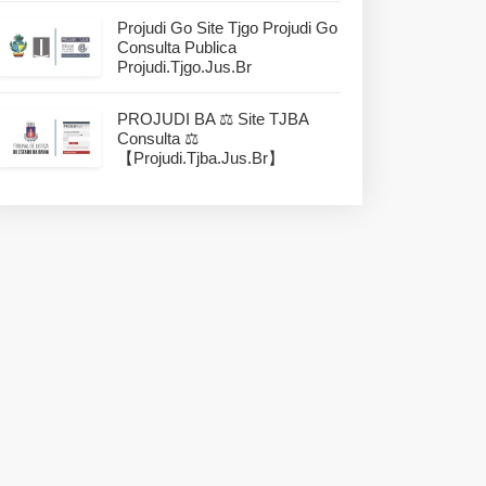
Projudi Go Site Tjgo Projudi Go
Consulta Publica
Projudi.tjgo.jus.br
PROJUDI BA ⚖️ Site TJBA
Consulta ⚖️
【projudi.tjba.jus.br】