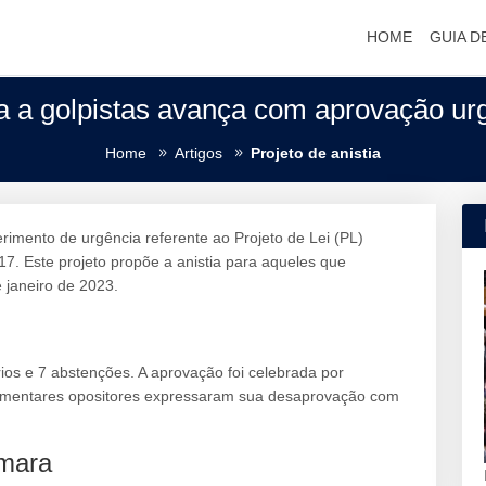
HOME
GUIA D
tia a golpistas avança com aprovação u
Home
Artigos
Projeto de anistia
imento de urgência referente ao Projeto de Lei (PL)
17. Este projeto propõe a anistia para aqueles que
e janeiro de 2023.
rios e 7 abstenções. A aprovação foi celebrada por
amentares opositores expressaram sua desaprovação com
âmara