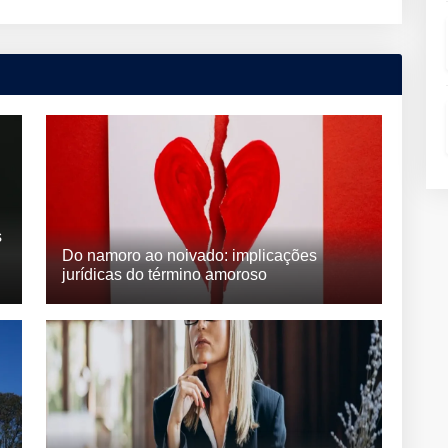
s
Do namoro ao noivado: implicações
jurídicas do término amoroso