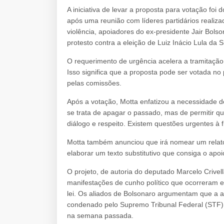
A iniciativa de levar a proposta para votação fo
após uma reunião com líderes partidários realiz
violência, apoiadores do ex-presidente Jair Bols
protesto contra a eleição de Luiz Inácio Lula da Si
O requerimento de urgência acelera a tramitação 
Isso significa que a proposta pode ser votada n
pelas comissões.
Após a votação, Motta enfatizou a necessidade de
se trata de apagar o passado, mas de permitir qu
diálogo e respeito. Existem questões urgentes à f
Motta também anunciou que irá nomear um relator 
elaborar um texto substitutivo que consiga o apo
O projeto, de autoria do deputado Marcelo Crivell
manifestações de cunho político que ocorreram e
lei. Os aliados de Bolsonaro argumentam que a an
condenado pelo Supremo Tribunal Federal (STF) 
na semana passada.