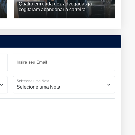
Quatro em cada dez advogadas já
cogitaram abandonar a carreira
Insira seu Email
Selecione uma Nota