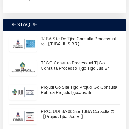
DESTAQUE
TJBA Site Do Tjba Consulta Processual
⚖️ 【TJBA.JUS.BR】
TJGO Consulta Processual Tj Go
Consulta Processo Tjgo Tjgo.jus.br
Projudi Go Site Tjgo Projudi Go Consulta
Publica Projudi.tjgo.jus.br
PROJUDI BA ⚖️ Site TJBA Consulta ⚖️
【projudi.tjba.jus.br】