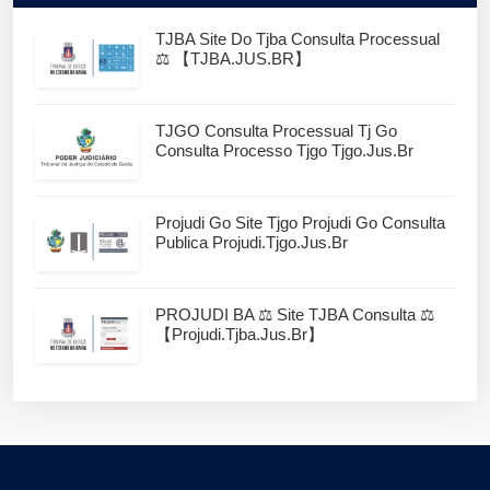
TJBA Site Do Tjba Consulta Processual
⚖️ 【TJBA.JUS.BR】
TJGO Consulta Processual Tj Go
Consulta Processo Tjgo Tjgo.jus.br
Projudi Go Site Tjgo Projudi Go Consulta
Publica Projudi.tjgo.jus.br
PROJUDI BA ⚖️ Site TJBA Consulta ⚖️
【projudi.tjba.jus.br】