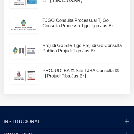
⚖️ 【TJBA.JUS.BR】
TJGO Consulta Processual Tj Go
Consulta Processo Tjgo Tjgo.jus.br
Projudi Go Site Tjgo Projudi Go Consulta
Publica Projudi.tjgo.jus.br
PROJUDI BA ⚖️ Site TJBA Consulta ⚖️
【projudi.tjba.jus.br】
INSTITUCIONAL