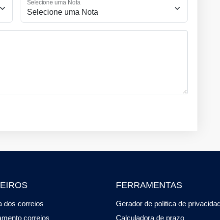
Selecione uma Nota
EIROS
FERRAMENTAS
 dos correios
Gerador de politica de privacida
amento correios
Calculadora de prazo