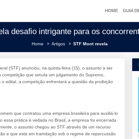
HOME
GUIA D
la desafio intrigante para os concorren
Home
Artigos
STF Moot revela
l (STF) anunciou, na quinta-feira (15), o assunto a ser
a competição que simula um julgamento do Supremo,
 o edital, a competição enfrentará a questão da proibição
 homem que contratou uma empresa brasileira para auxiliá-lo
mo essa prática é vedada no Brasil, a empresa foi encerrada
camente, o assunto chegou ao STF através de um recurso
ição e que está em tramitação sob o regime de repercussão