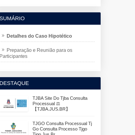
SUMÁRIO
Detalhes do Caso Hipotético
Preparação e Reunião para os
Participantes
DESTAQUE
TJBA Site Do Tjba Consulta
Processual ⚖️
【TJBA.JUS.BR】
TJGO Consulta Processual Tj
Go Consulta Processo Tjgo
Tjgo.jus.br