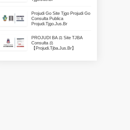
Projudi Go Site Tjgo Projudi Go
Consulta Publica
Projudi.tjgo.jus.br
PROJUDI BA ⚖️ Site TJBA
Consulta ⚖️
【projudi.tjba.jus.br】