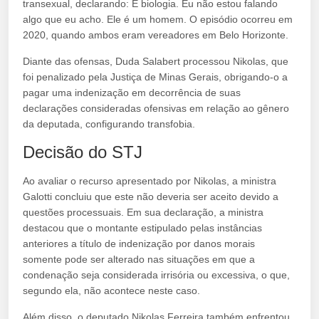
transexual, declarando: É biologia. Eu não estou falando
algo que eu acho. Ele é um homem. O episódio ocorreu em
2020, quando ambos eram vereadores em Belo Horizonte.
Diante das ofensas, Duda Salabert processou Nikolas, que
foi penalizado pela Justiça de Minas Gerais, obrigando-o a
pagar uma indenização em decorrência de suas
declarações consideradas ofensivas em relação ao gênero
da deputada, configurando transfobia.
Decisão do STJ
Ao avaliar o recurso apresentado por Nikolas, a ministra
Galotti concluiu que este não deveria ser aceito devido a
questões processuais. Em sua declaração, a ministra
destacou que o montante estipulado pelas instâncias
anteriores a título de indenização por danos morais
somente pode ser alterado nas situações em que a
condenação seja considerada irrisória ou excessiva, o que,
segundo ela, não acontece neste caso.
Além disso, o deputado Nikolas Ferreira também enfrentou