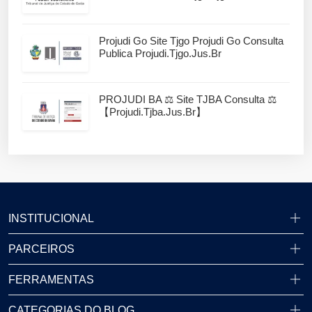
Projudi Go Site Tjgo Projudi Go Consulta
Publica Projudi.tjgo.jus.br
PROJUDI BA ⚖️ Site TJBA Consulta ⚖️
【projudi.tjba.jus.br】
INSTITUCIONAL
PARCEIROS
FERRAMENTAS
CATEGORIAS DO BLOG