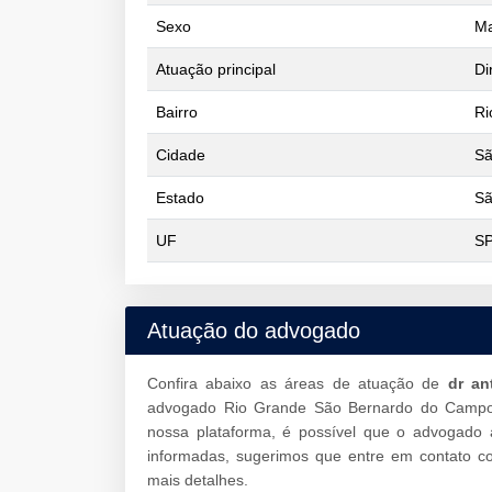
Sexo
Ma
Atuação principal
Di
Bairro
Ri
Cidade
Sã
Estado
Sã
UF
S
Atuação do advogado
Confira abaixo as áreas de atuação de
dr an
advogado Rio Grande São Bernardo do Campo
nossa plataforma, é possível que o advogado a
informadas, sugerimos que entre em contato 
mais detalhes.