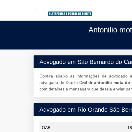
Antonilio m
Advogado em São Bernardo do Ca
Confira abaixo as informações de advogado an
advogado de Direito Civil
dr antonilio mota de 
com detalhes a mensagem que deseja enviar para 
Advogado em Rio Grande São Ber
OAB
18