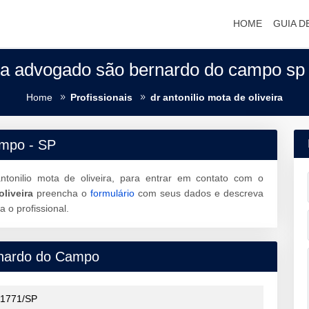
HOME
GUIA D
ota advogado são bernardo do campo sp
Home
Profissionais
dr antonilio mota de oliveira
mpo - SP
tonilio mota de oliveira, para entrar em contato com o
oliveira
preencha o
formulário
com seus dados e descreva
o profissional.
nardo do Campo
1771/SP