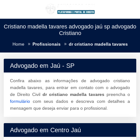
Cristiano madella tavares advogado jaú sp advogado
Cristiano
Home
Profissionais
dr cristiano madella tavares
Advogado em Jaú - SP
Confira abaixo as informações de advogado cristiano
madella tavares, para entrar em contato com o advogado
de Direito Civil
dr cristiano madella tavares
preencha o
formulário
com seus dados e descreva com detalhes a
mensagem que deseja enviar para o profissional.
Advogado em Centro Jaú