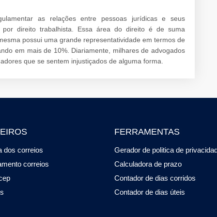
gulamentar as relações entre pessoas jurídicas e seus
or direito trabalhista. Essa área do direito é de suma
 mesma possui uma grande representatividade em termos de
ando em mais de 10%. Diariamente, milhares de advogados
lhadores que se sentem injustiçados de alguma forma.
EIROS
FERRAMENTAS
 dos correios
Gerador de politica de privacida
amento correios
Calculadora de prazo
cep
Contador de dias corridos
os
Contador de dias úteis