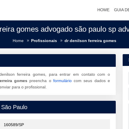
HOME
GUIA D
rreira gomes advogado são paulo sp ad
Home
Profissionais
dr denilson ferreira gomes
denilson ferreira gomes, para entrar em contato com o
ferreira gomes
preencha o
formulário
com seus dados e
viar para o profissional.
 São Paulo
160589/SP