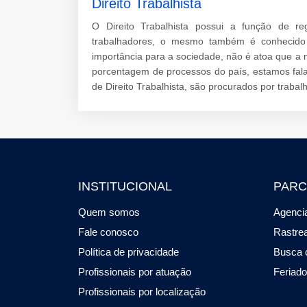
Direito Trabalhista
O Direito Trabalhista possui a função de re
trabalhadores, o mesmo também é conhecido p
importância para a sociedade, não é atoa que a
porcentagem de processos do país, estamos fal
de Direito Trabalhista, são procurados por traba
INSTITUCIONAL
PARC
Quem somos
Agencia
Fale conosco
Rastre
Política de privacidade
Busca 
Profissionais por atuação
Feriad
Profissionais por localização