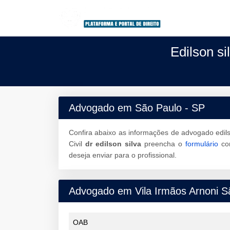
Edilson s
Advogado em São Paulo - SP
Confira abaixo as informações de advogado edils
Civil
dr edilson silva
preencha o
formulário
com
deseja enviar para o profissional.
Advogado em Vila Irmãos Arnoni S
OAB