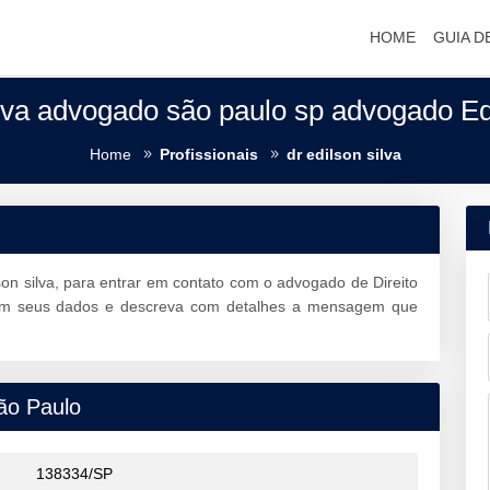
HOME
GUIA D
ilva advogado são paulo sp advogado Edi
Home
Profissionais
dr edilson silva
on silva, para entrar em contato com o advogado de Direito
 seus dados e descreva com detalhes a mensagem que
ão Paulo
138334/SP