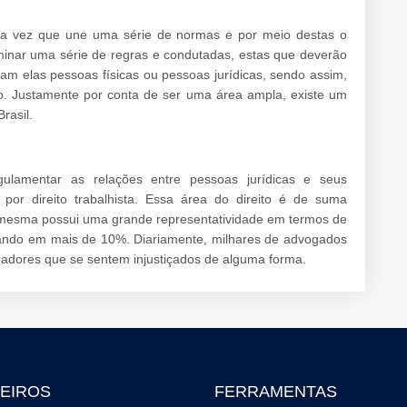
uma vez que une uma série de normas e por meio destas o
inar uma série de regras e condutadas, estas que deverão
am elas pessoas físicas ou pessoas jurídicas, sendo assim,
o. Justamente por conta de ser uma área ampla, existe um
rasil.
gulamentar as relações entre pessoas jurídicas e seus
or direito trabalhista. Essa área do direito é de suma
 mesma possui uma grande representatividade em termos de
ando em mais de 10%. Diariamente, milhares de advogados
lhadores que se sentem injustiçados de alguma forma.
EIROS
FERRAMENTAS