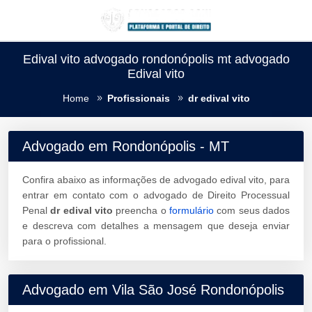
Edival vito advogado rondonópolis mt advogado
Edival vito
Home
Profissionais
dr edival vito
Advogado em Rondonópolis - MT
Confira abaixo as informações de advogado edival vito, para
entrar em contato com o advogado de Direito Processual
Penal
dr edival vito
preencha o
formulário
com seus dados
e descreva com detalhes a mensagem que deseja enviar
para o profissional.
Advogado em Vila São José Rondonópolis