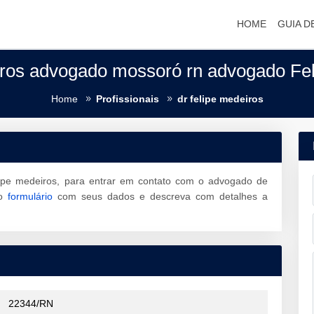
HOME
GUIA D
iros advogado mossoró rn advogado Fel
Home
Profissionais
dr felipe medeiros
lipe medeiros, para entrar em contato com o advogado de
 o
formulário
com seus dados e descreva com detalhes a
22344/RN