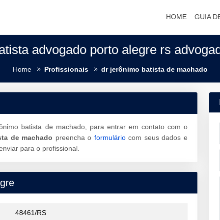
HOME
GUIA D
atista advogado porto alegre rs advoga
Home
Profissionais
dr jerônimo batista de machado
rônimo batista de machado, para entrar em contato com o
ista de machado
preencha o
formulário
com seus dados e
viar para o profissional.
gre
48461/RS