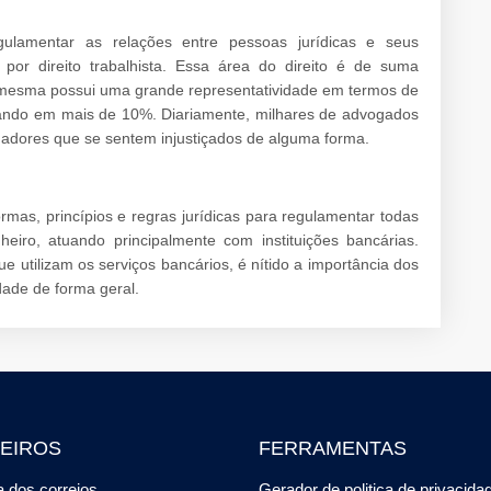
gulamentar as relações entre pessoas jurídicas e seus
or direito trabalhista. Essa área do direito é de suma
 mesma possui uma grande representatividade em termos de
ando em mais de 10%. Diariamente, milhares de advogados
lhadores que se sentem injustiçados de alguma forma.
mas, princípios e regras jurídicas para regulamentar todas
iro, atuando principalmente com instituições bancárias.
 utilizam os serviços bancários, é nítido a importância dos
dade de forma geral.
EIROS
FERRAMENTAS
 dos correios
Gerador de politica de privacida