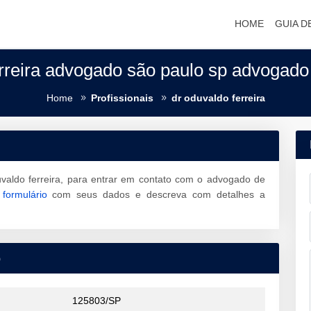
HOME
GUIA D
rreira advogado são paulo sp advogado
Home
Profissionais
dr oduvaldo ferreira
valdo ferreira, para entrar em contato com o advogado de
o
formulário
com seus dados e descreva com detalhes a
o
125803/SP