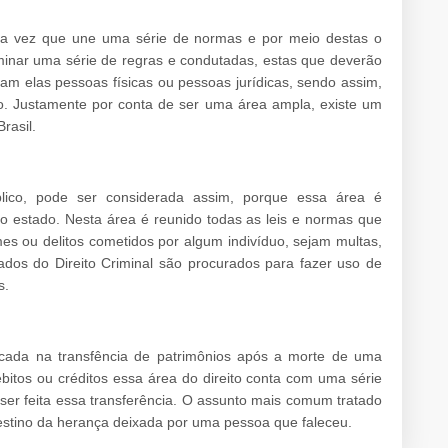
uma vez que une uma série de normas e por meio destas o
inar uma série de regras e condutadas, estas que deverão
am elas pessoas físicas ou pessoas jurídicas, sendo assim,
o. Justamente por conta de ser uma área ampla, existe um
rasil.
blico, pode ser considerada assim, porque essa área é
do estado. Nesta área é reunido todas as leis e normas que
s ou delitos cometidos por algum indivíduo, sejam multas,
os do Direito Criminal são procurados para fazer uso de
s.
ocada na transfência de patrimônios após a morte de uma
bitos ou créditos essa área do direito conta com uma série
r feita essa transferência. O assunto mais comum tratado
estino da herança deixada por uma pessoa que faleceu.