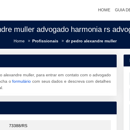
HOME
GUIA D
ndre muller advogado harmonia rs advo
Home
Profissionais
dr pedro alexandre muller
o alexandre muller, para entrar em contato com o advogado
ncha o
formulário
com seus dados e descreva com detalhes
l.
73388/RS