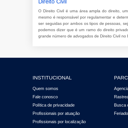
Direito Civil
O Direito Civil é uma área ampla do direito, 
mesmo é responsável por regulamentar e determ
ser seguidas por ambos os tipos de pessoas, sej
podemos dizer que é um ramo do direito privad
grande número de advogados de Direito Civil no B
INSTITUCIONAL
PARC
Quem somos
Agencia
Fale conosco
Rastre
Política de privacidade
Busca 
Profissionais por atuação
Feriad
Profissionais por localização