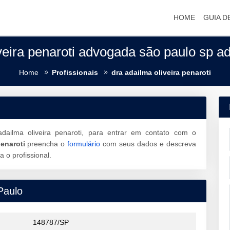
HOME
GUIA D
veira penaroti advogada são paulo sp 
Home
Profissionais
dra adailma oliveira penaroti
dailma oliveira penaroti, para entrar em contato com o
penaroti
preencha o
formulário
com seus dados e descreva
o profissional.
Paulo
148787/SP