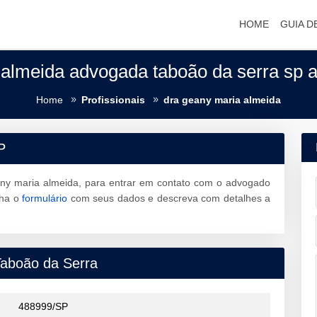
HOME
GUIA D
almeida advogada taboão da serra sp
Home
Profissionais
dra geany maria almeida
P
ny maria almeida, para entrar em contato com o advogado
ha o
formulário
com seus dados e descreva com detalhes a
Taboão da Serra
488999/SP