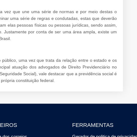
uma vez que une uma série de normas e por meio destas o
inar uma série de regras e condutadas, estas que deverão
am elas pessoas físicas ou pessoas jurídicas, sendo assim,
o. Justamente por conta de ser uma área ampla, existe um
rasil.
o público, uma vez que trata da relação entre o estado e os
incipal atuação dos advogados de Direito Previdenciário no
 Seguridade Social), vale destacar que a previdência social é
rópria constituição federal.
EIROS
FERRAMENTAS
 dos correios
Gerador de politica de privacida