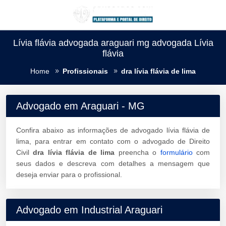
Lívia flávia advogada araguari mg advogada Lívia
flávia
Home
Profissionais
dra lívia flávia de lima
Advogado em Araguari - MG
Confira abaixo as informações de advogado lívia flávia de
lima, para entrar em contato com o advogado de Direito
Civil
dra lívia flávia de lima
preencha o
formulário
com
seus dados e descreva com detalhes a mensagem que
deseja enviar para o profissional.
Advogado em Industrial Araguari